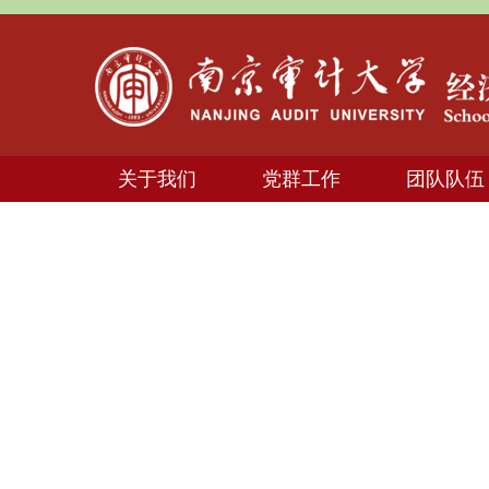
关于我们
党群工作
团队队伍